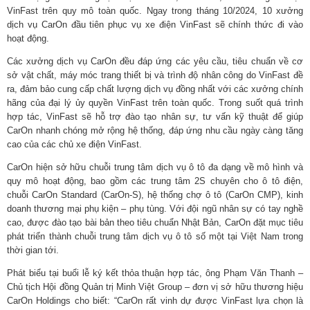
VinFast trên quy mô toàn quốc. Ngay trong tháng 10/2024, 10 xưởng
dịch vụ CarOn đầu tiên phục vụ xe điện VinFast sẽ chính thức đi vào
hoạt động.
Các xưởng dịch vụ CarOn đều đáp ứng các yêu cầu, tiêu chuẩn về cơ
sở vật chất, máy móc trang thiết bị và trình độ nhân công do VinFast đề
ra, đảm bảo cung cấp chất lượng dịch vụ đồng nhất với các xưởng chính
hãng của đại lý ủy quyền VinFast trên toàn quốc. Trong suốt quá trình
hợp tác, VinFast sẽ hỗ trợ đào tạo nhân sự, tư vấn kỹ thuật để giúp
CarOn nhanh chóng mở rộng hệ thống, đáp ứng nhu cầu ngày càng tăng
cao của các chủ xe điện VinFast.
CarOn hiện sở hữu chuỗi trung tâm dịch vụ ô tô đa dạng về mô hình và
quy mô hoạt động, bao gồm các trung tâm 2S chuyên cho ô tô điện,
chuỗi CarOn Standard (CarOn-S), hệ thống chợ ô tô (CarOn CMP), kinh
doanh thương mại phụ kiện – phụ tùng. Với đội ngũ nhân sự có tay nghề
cao, được đào tạo bài bản theo tiêu chuẩn Nhật Bản, CarOn đặt mục tiêu
phát triển thành chuỗi trung tâm dịch vụ ô tô số một tại Việt Nam trong
thời gian tới.
Phát biểu tại buổi lễ ký kết thỏa thuận hợp tác, ông Phạm Văn Thanh –
Chủ tịch Hội đồng Quản trị Minh Việt Group – đơn vị sở hữu thương hiệu
CarOn Holdings cho biết: “CarOn rất vinh dự được VinFast lựa chọn là