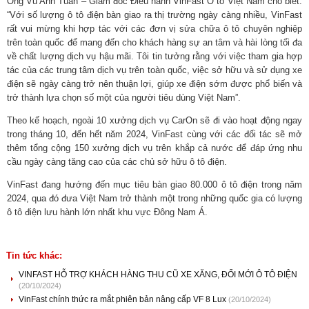
Ông Vũ Anh Tuấn – Giám đốc Điều hành VinFast Ô tô Việt Nam cho biết:
“Với số lượng ô tô điện bàn giao ra thị trường ngày càng nhiều, VinFast
rất vui mừng khi hợp tác với các đơn vị sửa chữa ô tô chuyên nghiệp
trên toàn quốc để mang đến cho khách hàng sự an tâm và hài lòng tối đa
về chất lượng dịch vụ hậu mãi. Tôi tin tưởng rằng với việc tham gia hợp
tác của các trung tâm dịch vụ trên toàn quốc, việc sở hữu và sử dụng xe
điện sẽ ngày càng trở nên thuận lợi, giúp xe điện sớm được phổ biến và
trở thành lựa chọn số một của người tiêu dùng Việt Nam”.
Theo kế hoạch, ngoài 10 xưởng dịch vụ CarOn sẽ đi vào hoạt động ngay
trong tháng 10, đến hết năm 2024, VinFast cùng với các đối tác sẽ mở
thêm tổng cộng 150 xưởng dịch vụ trên khắp cả nước để đáp ứng nhu
cầu ngày càng tăng cao của các chủ sở hữu ô tô điện.
VinFast đang hướng đến mục tiêu bàn giao 80.000 ô tô điện trong năm
2024, qua đó đưa Việt Nam trở thành một trong những quốc gia có lượng
ô tô điện lưu hành lớn nhất khu vực Đông Nam Á.
Tin tức khác:
VINFAST HỖ TRỢ KHÁCH HÀNG THU CŨ XE XĂNG, ĐỔI MỚI Ô TÔ ĐIỆN
(20/10/2024)
VinFast chính thức ra mắt phiên bản nâng cấp VF 8 Lux
(20/10/2024)