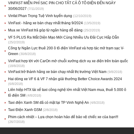
VINFAST MIỄN PHÍ SẠC PIN CHO TẤT CẢ Ô TÔ ĐIỆN ĐẾN NGÀY
30/06/2027
(7/11/2019)
Vinfat Phan Trọng Tuệ Vinh tuyển dụng
(12/10/2019)
VinFast - hãng xe bán chạy nhất tháng 9/2024
(13/5/2019)
Mua xe VinFast trả góp từ ngân hàng dễ dàng
(25/2/2019)
VF 5 PLUS Ra Mắt Diện Mạo Mới Cùng Nhiều Ưu Đãi Cực Hấp Dẫn
(25/2/2019)
Công ty Ngân Lực thuê 200 ô tô điện VinFast và hợp tác mở trạm sạc V-
Green
(30/8/2018)
VinFast hợp tới với CarOn mở chuỗi xưởng dịch vụ xe điện trên toàn quốc
(18/8/2018)
VinFast trở thành hãng xe bán chạy nhất thị trường Việt Nam
(9/8/2018)
Hai dòng xe VF 6 & VF 7 nhận giải thưởng Better Choice Awards 2024
(6/8/2018)
Liên hiệp HTX tài xế taxi công nghệ lớn nhất Việt Nam mua, thuê 5.000 ô
tô điện SM
(4/8/2018)
Taxi điện Xanh SM đã có mặt tại TP Vinh Nghệ An
(4/8/2018)
Taxi Điện Xanh GSM
(2/8/2018)
Phim cách nhiệt – Lựa chọn hoàn hảo để bảo vệ chiếc xe của bạn!!!
(26/7/2018)