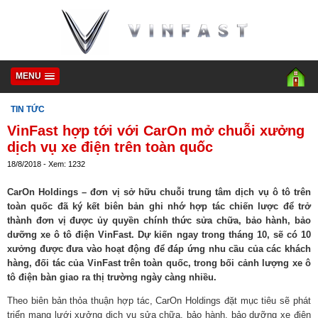
MENU
TIN TỨC
VinFast hợp tới với CarOn mở chuỗi xưởng
dịch vụ xe điện trên toàn quốc
18/8/2018 - Xem: 1232
CarOn Holdings – đơn vị sở hữu chuỗi trung tâm dịch vụ ô tô trên
toàn quốc đã ký kết biên bản ghi nhớ hợp tác chiến lược để trở
thành đơn vị được ủy quyền chính thức sửa chữa, bảo hành, bảo
dưỡng xe ô tô điện VinFast. Dự kiến ngay trong tháng 10, sẽ có 10
xưởng được đưa vào hoạt động để đáp ứng nhu cầu của các khách
hàng, đối tác của VinFast trên toàn quốc, trong bối cảnh lượng xe ô
tô điện bàn giao ra thị trường ngày càng nhiều.
Theo biên bản thỏa thuận hợp tác, CarOn Holdings đặt mục tiêu sẽ phát
triển mạng lưới xưởng dịch vụ sửa chữa, bảo hành, bảo dưỡng xe điện