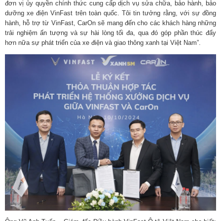
đơn vị ủy quyền chính thức cung cấp dịch vụ sửa chữa, bảo hành, bảo
dưỡng xe điện VinFast trên toàn quốc. Tôi tin tưởng rằng, với sự đồng
hành, hỗ trợ từ VinFast, CarOn sẽ mang đến cho các khách hàng những
trải nghiệm ấn tượng và sự hài lòng tối đa, qua đó góp phần thúc đẩy
hơn nữa sự phát triển của xe điện và giao thông xanh tại Việt Nam”.